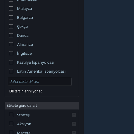
Malayca
Bulgarca
Çekçe
Danca
Almanca
İngilizce
Kastilya İspanyolcası
Latin Amerika İspanyolcası
Dil tercihlerini yönet
Etikete göre daralt
© Valve Corporation. Tüm hakları saklıdır. Tüm ticari
Strateji
markalar, ABD ve diğer ülkelerde ilgili sahiplerinin
mülkiyetindedir.
Gizlilik Politikası
|
Yasal Bilgi
|
Erişilebilirlik
|
Steam Abonelik Sözleşmesi
|
İadeler
|
Aksiyon
Çerezler
Macera