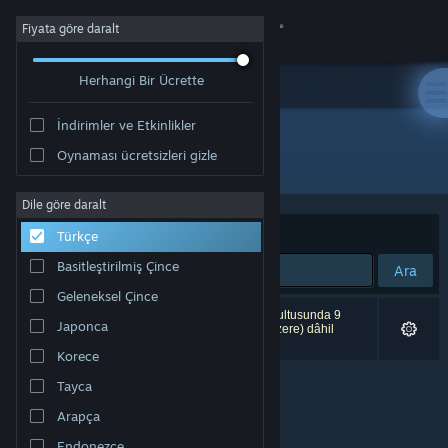
Giriş yap
Fiyata göre daralt
Herhangi Bir Ücrette
Mağaza
İndirimler ve Etkinlikler
Topluluk
Oynaması ücretsizleri gizle
"Sonic Racing: CrossWorlds"
Hakkında
Dile göre daralt
Sırala
Uygunluk
Türkçe
Destek
Basitleştirilmiş Çince
Ara
Geleneksel Çince
Dili değiştir
0 sonuç aramanızla eşleşiyor. Tercihleriniz doğrultusunda 9
Japonca
ürün (
Sonic Racing: CrossWorlds
dâhil olmak üzere) dâhil
edilmedi.
Steam mobil uygulamasını yükle
Korece
Tayca
Masaüstü internet sitesini görüntüle
Arapça
Endonezce