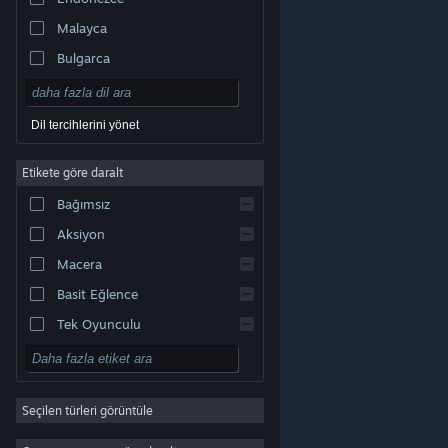
Malayca
Bulgarca
Çekçe
Danca
Dil tercihlerini yönet
Almanca
Etikete göre daralt
İngilizce
Bağımsız
Kastilya İspanyolcası
Aksiyon
Latin Amerika İspanyolcası
Macera
Basit Eğlence
Tek Oyunculu
Simülasyon
© Valve Corporation. Tüm hakları saklıdır. Tüm ticari
RYO
markalar, ABD ve diğer ülkelerde ilgili sahiplerinin
mülkiyetindedir.
Gizlilik Politikası
|
Yasal Bilgi
|
Erişilebilirlik
|
Steam Abonelik Sözleşmesi
|
İadeler
|
Seçilen türleri görüntüle
Strateji
Çerezler
2D