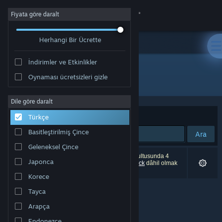
Giriş yap
Fiyata göre daralt
Herhangi Bir Ücrette
Mağaza
İndirimler ve Etkinlikler
Topluluk
Oynaması ücretsizleri gizle
"Sid Meier's Alpha Centauri"
Hakkında
Dile göre daralt
Sırala
Uygunluk
Türkçe
Destek
Basitleştirilmiş Çince
Ara
Geleneksel Çince
Dili değiştir
0 sonuç aramanızla eşleşiyor. Tercihleriniz doğrultusunda 4
Japonca
ürün (
Sid Meier's Alpha Centauri™ Planetary Pack
dâhil olmak
üzere) dâhil edilmedi.
Steam mobil uygulamasını yükle
Korece
Tayca
Masaüstü internet sitesini görüntüle
Arapça
Endonezce