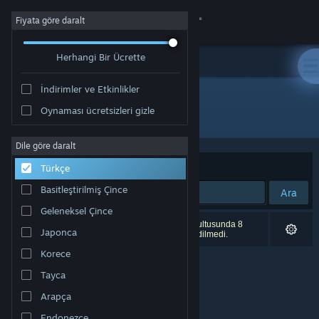
Giriş yap
Fiyata göre daralt
Herhangi Bir Ücrette
Mağaza
İndirimler ve Etkinlikler
Topluluk
Oynaması ücretsizleri gizle
"Cubic Odyssey"
Hakkında
Dile göre daralt
Sırala
Uygunluk
Türkçe
Destek
Basitleştirilmiş Çince
Ara
Geleneksel Çince
Dili değiştir
0 sonuç aramanızla eşleşiyor. Tercihleriniz doğrultusunda 8
Japonca
ürün (
Cubic Odyssey
dâhil olmak üzere) dâhil edilmedi.
Steam mobil uygulamasını yükle
Korece
Tayca
Masaüstü internet sitesini görüntüle
Arapça
Endonezce