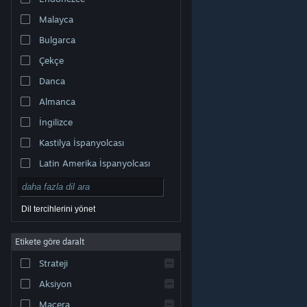
Malayca
Bulgarca
Çekçe
Danca
Almanca
İngilizce
Kastilya İspanyolcası
Latin Amerika İspanyolcası
Dil tercihlerini yönet
Etikete göre daralt
© Valve Corporation. Tüm hakları saklıdır. Tüm ticari
Strateji
markalar, ABD ve diğer ülkelerde ilgili sahiplerinin
mülkiyetindedir.
Gizlilik Politikası
|
Yasal Bilgi
|
Erişilebilirlik
|
Steam Abonelik Sözleşmesi
|
İadeler
|
Aksiyon
Çerezler
Macera