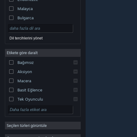
Malayca
Bulgarca
Çekçe
Danca
Dil tercihlerini yönet
Almanca
Etikete göre daralt
İngilizce
Bağımsız
Kastilya İspanyolcası
Aksiyon
Latin Amerika İspanyolcası
Macera
Basit Eğlence
Tek Oyunculu
Simülasyon
© Valve Corporation. Tüm hakları saklıdır. Tüm ticari
RYO
markalar, ABD ve diğer ülkelerde ilgili sahiplerinin
mülkiyetindedir.
Gizlilik Politikası
|
Yasal Bilgi
|
Erişilebilirlik
|
Steam Abonelik Sözleşmesi
|
İadeler
|
Seçilen türleri görüntüle
Strateji
Çerezler
2D