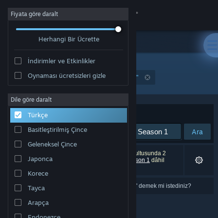
Giriş yap
Fiyata göre daralt
Herhangi Bir Ücrette
Mağaza
İndirimler ve Etkinlikler
Topluluk
Oynaması ücretsizleri gizle
"A Rat's Quest - The Way Back Home | Season 1"
Hakkında
Dile göre daralt
Sırala
Uygunluk
Türkçe
Destek
Basitleştirilmiş Çince
Ara
Geleneksel Çince
Dili değiştir
0 sonuç aramanızla eşleşiyor. Tercihleriniz doğrultusunda 2
Japonca
ürün (
A Rat's Quest - The Way Back Home | Season 1
dâhil
olmak üzere) dâhil edilmedi.
Steam mobil uygulamasını yükle
Korece
"
a rat's quest \- them way black home | season 1
" demek mi istediniz?
Tayca
Masaüstü internet sitesini görüntüle
Arapça
Endonezce