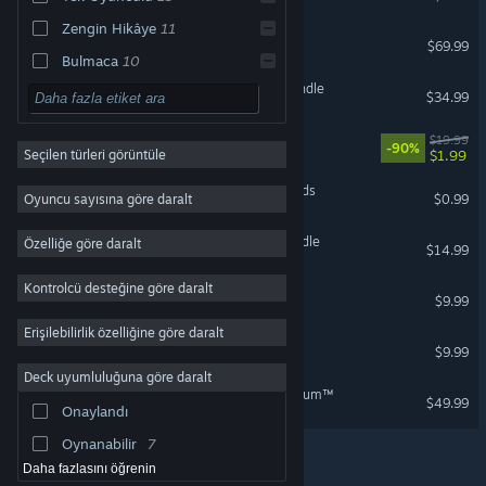
Zengin Hikâye
11
Daedalic - Gigantic Bundle
$69.99
Bulmaca
10
The Dark Eye Universe Bundle
Point & Click
10
$34.99
2D
9
State of Mind
$19.99
-90%
$1.99
Seçilen türleri görüntüle
RYO
8
Blackguards: Untold Legends
Fantezi
8
$0.99
Oyuncu sayısına göre daralt
Komedi
8
Blackguards Franchise Bundle
Özelliğe göre daralt
$14.99
Harika Müzik
8
Kontrolcü desteğine göre daralt
Elle Çizilmiş
8
Blackguards 2
$9.99
Klasik
7
Erişilebilirlik özelliğine göre daralt
Blackguards
$9.99
Komik
7
Deck uyumluluğuna göre daralt
Strateji
6
The Lord of the Rings: Gollum™
$49.99
Onaylandı
Atmosferik
6
Oynanabilir
7
Daha fazlasını öğrenin
© Valve Corporation. Tüm hakları saklıdır. Tüm ticari