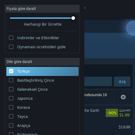
Giriş yap
Fiyata göre daralt
Herhangi Bir Ücrette
Mağaza
İndirimler ve Etkinlikler
Topluluk
Oynaması ücretsizleri gizle
Geliştirici: Daedalic Entertainment
Hakkında
Dile göre daralt
Sırala
İncelemeler
Türkçe
Destek
Basitleştirilmiş Çince
Ara
Geleneksel Çince
Dili değiştir
20 sonuç aramanızla eşleşiyor. Tercihleriniz doğrultusunda 16
Japonca
ürün dâhil edilmedi.
Steam mobil uygulamasını yükle
Korece
Ken Follett's The Pillars of the Earth
$19.99
-90%
$1.99
Tayca
Masaüstü internet sitesini görüntüle
Chaos on Deponia
Arapça
$19.99
Endonezce