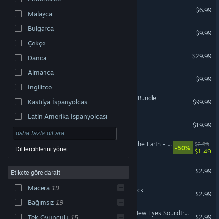
Journey of a Roach
$6.99
Malayca
Bulgarca
Deponia
$9.99
Çekçe
Daedalic Adventure Bundle
$29.99
Danca
Almanca
Fire: Ungh’s Quest
$9.99
İngilizce
The Daedalic Armageddon Bundle
Kastilya İspanyolcası
$99.99
Latin Amerika İspanyolcası
Deponia Doomsday
$19.99
Ken Follett's The Pillars of the Earth - Soundtrack
$2.99
-50%
Dil tercihlerini yönet
$1.49
Deponia Soundtrack
$2.99
Etikete göre daralt
Macera
19
Chains of Satinav Soundtrack
$2.99
Bağımsız
19
Edna & Harvey: Harvey's New Eyes Soundtrack
$2.99
Tek Oyunculu
15