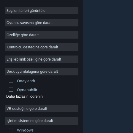
RYO
Seçilen türleri görüntüle
Devasa Çok Oyunculu
Bağımsız
Oyuncu sayısına göre daralt
Erken Erişim
Özelliğe göre daralt
Basit Eğlence
Kontrolcü desteğine göre daralt
Simülasyon
Yarış
Erişilebilirlik özelliğine göre daralt
Spor
Deck uyumluluğuna göre daralt
Video Prodüksiyonu
Onaylandı
Fotoğraf Düzenleme
Oynanabilir
Daha fazlasını öğrenin
VR desteğine göre daralt
© Valve Corporation. Tüm hakları saklıdır. Tüm ticari
markalar, ABD ve diğer ülkelerde ilgili sahiplerinin
mülkiyetindedir.
Gizlilik Politikası
|
Yasal Bilgi
|
İşletim sistemine göre daralt
Erişilebilirlik
|
Steam Abonelik Sözleşmesi
|
İadeler
|
Çerezler
Windows