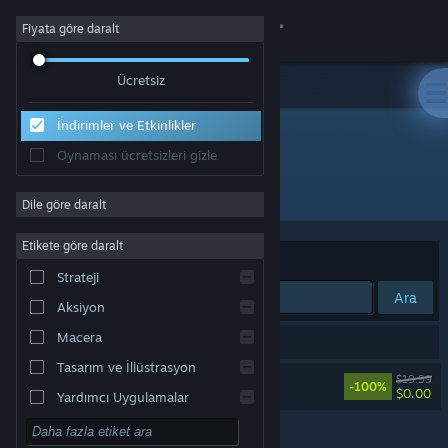
Giriş yap
Fiyata göre daralt
Ücretsiz
Mağaza
İndirimler ve Etkinlikler
Topluluk
Özel Fırsatlar
Oynaması ücretsizleri gizle
Tüm Ürünler
Hakkında
Dile göre daralt
Etikete göre daralt
Destek
Sırala
En Düşük Fiyat
Strateji
Ara
Aksiyon
Dili değiştir
Macera
1 sonuç aramanızla eşleşiyor.
Steam mobil uygulamasını yükle
Tasarım ve İllüstrasyon
Moonlighter
$19.99
-100%
Masaüstü internet sitesini görüntüle
$0.00
Yardımcı Uygulamalar
Oynaması Ücretsiz