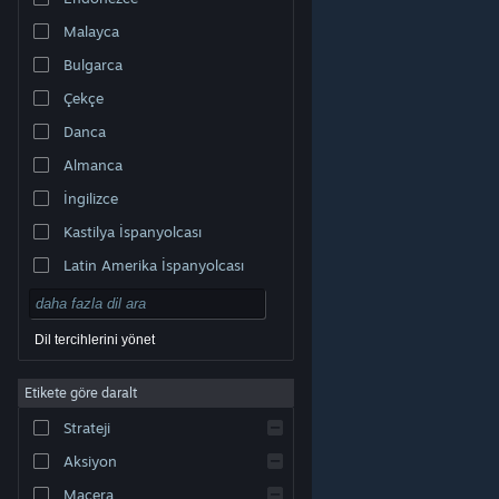
Malayca
Bulgarca
Çekçe
Danca
Almanca
İngilizce
Kastilya İspanyolcası
Latin Amerika İspanyolcası
Dil tercihlerini yönet
Etikete göre daralt
© Valve Corporation. Tüm hakları saklıdır. Tüm ticari
Strateji
markalar, ABD ve diğer ülkelerde ilgili sahiplerinin
mülkiyetindedir.
Gizlilik Politikası
|
Yasal Bilgi
|
Erişilebilirlik
|
Steam Abonelik Sözleşmesi
|
İadeler
|
Aksiyon
Çerezler
Macera