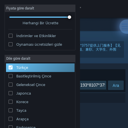
Giriş yap
Fiyata göre daralt
Herhangi Bir Ücrette
Mağaza
İndirimler ve Etkinlikler
Topluluk
Oynaması ücretsizleri gizle
"北京（按摩全套服务上门）按摩【微芯193*8107*3757提供上门服务】【见
面满意再给钱，当面给钱更安全】-这里有各地小姐、兼职、大学生、外围
女、大圈中圈。gfcel"
Hakkında
Dile göre daralt
Türkçe
Destek
Sırala
Uygunluk
Basitleştirilmiş Çince
Geleneksel Çince
Ara
Dili değiştir
Japonca
0 sonuç aramanızla eşleşiyor.
Steam mobil uygulamasını yükle
Korece
Tayca
Masaüstü internet sitesini görüntüle
Arapça
Endonezce