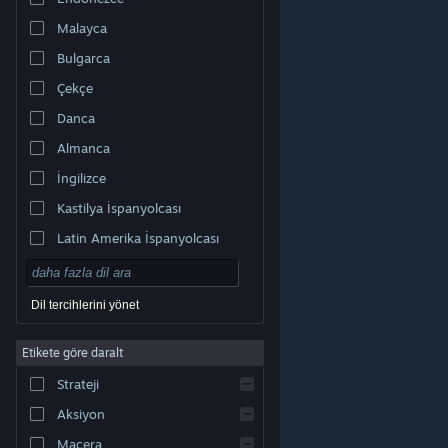
Malayca
Bulgarca
Çekçe
Danca
Almanca
İngilizce
Kastilya İspanyolcası
Latin Amerika İspanyolcası
Dil tercihlerini yönet
Etikete göre daralt
© Valve Corporation. Tüm hakları saklıdır. Tüm ticari
Strateji
markalar, ABD ve diğer ülkelerde ilgili sahiplerinin
mülkiyetindedir.
Gizlilik Politikası
|
Yasal Bilgi
|
Erişilebilirlik
|
Steam Abonelik Sözleşmesi
|
İadeler
|
Aksiyon
Çerezler
Macera