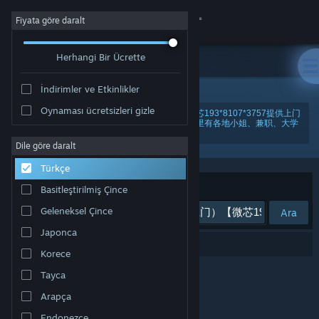
Giriş yap
Fiyata göre daralt
Herhangi Bir Ücrette
Mağaza
İndirimler ve Etkinlikler
Topluluk
Oynaması ücretsizleri gizle
"上海金山区美女上门特殊服务（美女上门）【微芯193*8107*3757提供上门
服务】【见面满意再给钱，当面给钱更安全】-这里有各地小姐、兼职、大学
生、外围女、大圈中圈。lfgps"
Hakkında
Dile göre daralt
Türkçe
Destek
Sırala
Uygunluk
Basitleştirilmiş Çince
Geleneksel Çince
Ara
Dili değiştir
Japonca
0 sonuç aramanızla eşleşiyor.
Steam mobil uygulamasını yükle
Korece
Tayca
Masaüstü internet sitesini görüntüle
Arapça
Endonezce