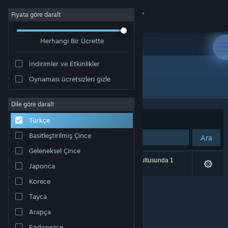
Giriş yap
Fiyata göre daralt
Herhangi Bir Ücrette
Mağaza
İndirimler ve Etkinlikler
Topluluk
Oynaması ücretsizleri gizle
Yayıncı: prosto
Hakkında
Dile göre daralt
Sırala
Uygunluk
Türkçe
Destek
Basitleştirilmiş Çince
Ara
Geleneksel Çince
Dili değiştir
0 sonuç aramanızla eşleşiyor. Tercihleriniz doğrultusunda 1
Japonca
ürün dâhil edilmedi.
Steam mobil uygulamasını yükle
Korece
Tayca
Masaüstü internet sitesini görüntüle
Arapça
Endonezce