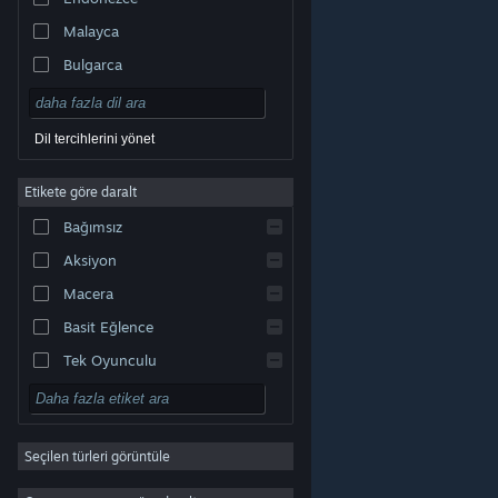
Malayca
Bulgarca
Çekçe
Danca
Dil tercihlerini yönet
Almanca
Etikete göre daralt
İngilizce
Bağımsız
Kastilya İspanyolcası
Aksiyon
Latin Amerika İspanyolcası
Macera
Basit Eğlence
Tek Oyunculu
Simülasyon
© Valve Corporation. Tüm hakları saklıdır. Tüm ticari
RYO
markalar, ABD ve diğer ülkelerde ilgili sahiplerinin
mülkiyetindedir.
Gizlilik Politikası
|
Yasal Bilgi
|
Erişilebilirlik
|
Steam Abonelik Sözleşmesi
|
İadeler
|
Seçilen türleri görüntüle
Strateji
Çerezler
2D