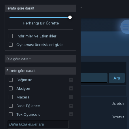
Giriş yap
Fiyata göre daralt
Herhangi Bir Ücrette
Mağaza
İndirimler ve Etkinlikler
Topluluk
Oynaması ücretsizleri gizle
Yayıncı: hublab
Hakkında
Dile göre daralt
Sırala
Uygunluk
Etikete göre daralt
Destek
Ara
Bağımsız
Aksiyon
Dili değiştir
5 sonuç aramanızla eşleşiyor.
Macera
Steam mobil uygulamasını yükle
Great Paintings VR
Ücretsiz
Basit Eğlence
Sadece VR
Masaüstü internet sitesini görüntüle
Tek Oyunculu
MedicalImagingVR
Ücretsiz
Sadece VR
Simülasyon
Numbers & Letters