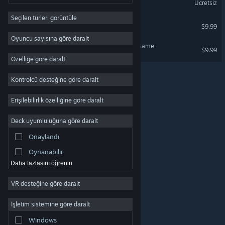
Ücretsiz
RYO
Sadece VR
Seçilen türleri görüntüle
Strateji
PlanetariumVR
$9.99
Sadece VR
2D
Oyuncu sayısına göre daralt
Great Paintings VR - The Game
Erken Erişim
$9.99
Özelliğe göre daralt
3D
Kontrolcü desteğine göre daralt
Oynaması Ücretsiz
Atmosferik
Erişilebilirlik özelliğine göre daralt
Zengin Hikâye
Deck uyumluluğuna göre daralt
Renkli
Onaylandı
Keşif
Oynanabilir
Daha fazlasını öğrenin
VR desteğine göre daralt
© Valve Corporation. Tüm hakları saklıdır. Tüm ticari
markalar, ABD ve diğer ülkelerde ilgili sahiplerinin
mülkiyetindedir.
Gizlilik Politikası
|
Yasal Bilgi
|
İşletim sistemine göre daralt
Erişilebilirlik
|
Steam Abonelik Sözleşmesi
|
İadeler
|
Çerezler
Windows