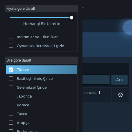
Giriş yap
Fiyata göre daralt
Herhangi Bir Ücrette
Mağaza
İndirimler ve Etkinlikler
Topluluk
Oynaması ücretsizleri gizle
Yayıncı: gurkenlabs
Hakkında
Dile göre daralt
Sırala
Uygunluk
Türkçe
Destek
Basitleştirilmiş Çince
Ara
Geleneksel Çince
Dili değiştir
0 sonuç aramanızla eşleşiyor. Tercihleriniz doğrultusunda 1
Japonca
ürün dâhil edilmedi.
Steam mobil uygulamasını yükle
Korece
Tayca
Masaüstü internet sitesini görüntüle
Arapça
Endonezce