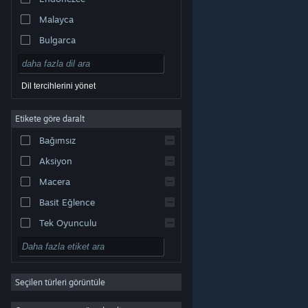
Malayca
Bulgarca
Çekçe
Danca
Dil tercihlerini yönet
Almanca
Etikete göre daralt
İngilizce
Bağımsız
Kastilya İspanyolcası
Aksiyon
Latin Amerika İspanyolcası
Macera
Basit Eğlence
Tek Oyunculu
Simülasyon
© Valve Corporation. Tüm hakları saklıdır. Tüm ticari
RYO
markalar, ABD ve diğer ülkelerde ilgili sahiplerinin
mülkiyetindedir.
Gizlilik Politikası
|
Yasal Bilgi
|
Erişilebilirlik
|
Steam Abonelik Sözleşmesi
|
İadeler
|
Seçilen türleri görüntüle
Strateji
Çerezler
2D