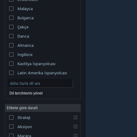
Malayca
Bulgarca
Çekçe
Danca
Almanca
İngilizce
Kastilya İspanyolcası
Latin Amerika İspanyolcası
Dil tercihlerini yönet
Etikete göre daralt
© Valve Corporation. Tüm hakları saklıdır. Tüm ticari
Strateji
markalar, ABD ve diğer ülkelerde ilgili sahiplerinin
mülkiyetindedir.
Gizlilik Politikası
|
Yasal Bilgi
|
Erişilebilirlik
|
Steam Abonelik Sözleşmesi
|
İadeler
|
Aksiyon
Çerezler
Macera