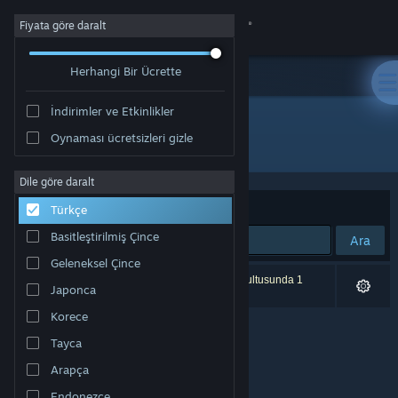
Giriş yap
Fiyata göre daralt
Herhangi Bir Ücrette
Mağaza
İndirimler ve Etkinlikler
Topluluk
Oynaması ücretsizleri gizle
Yayıncı: davidczar
Hakkında
Dile göre daralt
Sırala
Uygunluk
Türkçe
Destek
Basitleştirilmiş Çince
Ara
Geleneksel Çince
Dili değiştir
0 sonuç aramanızla eşleşiyor. Tercihleriniz doğrultusunda 1
Japonca
ürün dâhil edilmedi.
Steam mobil uygulamasını yükle
Korece
Tayca
Masaüstü internet sitesini görüntüle
Arapça
Endonezce