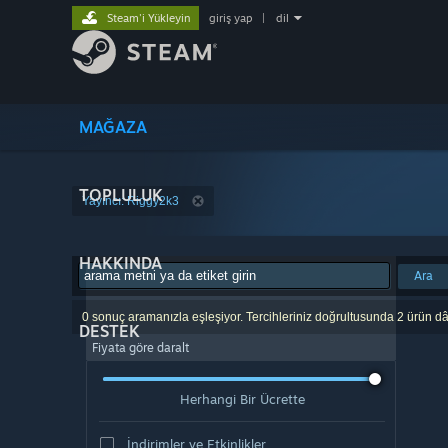
Steam'i Yükleyin
giriş yap
|
dil
MAĞAZA
TOPLULUK
Yayıncı: Riggy2k3
HAKKINDA
Ara
0 sonuç aramanızla eşleşiyor. Tercihleriniz doğrultusunda 2 ürün dâ
DESTEK
Fiyata göre daralt
Herhangi Bir Ücrette
İndirimler ve Etkinlikler