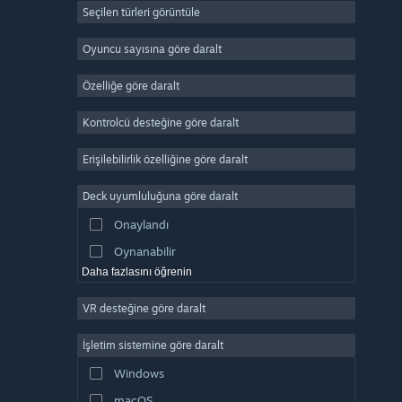
Seçilen türleri görüntüle
Devasa Çok Oyunculu
Bağımsız
Oyuncu sayısına göre daralt
Erken Erişim
Özelliğe göre daralt
Basit Eğlence
Kontrolcü desteğine göre daralt
Simülasyon
Yarış
Erişilebilirlik özelliğine göre daralt
Spor
Deck uyumluluğuna göre daralt
Video Prodüksiyonu
Onaylandı
Fotoğraf Düzenleme
Oynanabilir
Daha fazlasını öğrenin
VR desteğine göre daralt
İşletim sistemine göre daralt
Windows
macOS