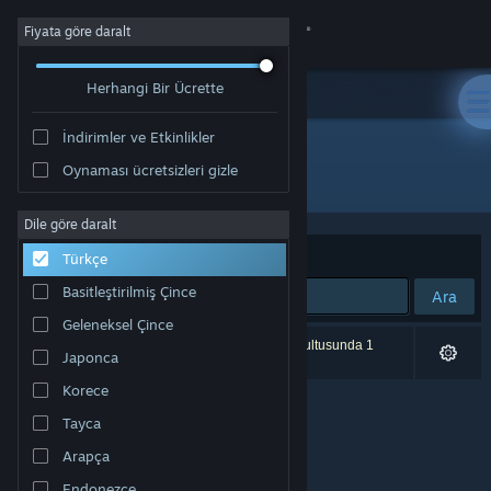
Giriş yap
Fiyata göre daralt
Herhangi Bir Ücrette
Mağaza
İndirimler ve Etkinlikler
Topluluk
Oynaması ücretsizleri gizle
Yayıncı: Polyraptor Games
Hakkında
Dile göre daralt
Sırala
Uygunluk
Türkçe
Destek
Basitleştirilmiş Çince
Ara
Geleneksel Çince
Dili değiştir
0 sonuç aramanızla eşleşiyor. Tercihleriniz doğrultusunda 1
Japonca
ürün dâhil edilmedi.
Steam mobil uygulamasını yükle
Korece
Tayca
Masaüstü internet sitesini görüntüle
Arapça
Endonezce