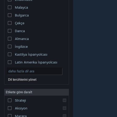
Malayca
Bulgarca
Çekçe
Danca
Almanca
İngilizce
Kastilya İspanyolcası
Latin Amerika İspanyolcası
Dil tercihlerini yönet
Etikete göre daralt
© Valve Corporation. Tüm hakları saklıdır. Tüm ticari
Strateji
markalar, ABD ve diğer ülkelerde ilgili sahiplerinin
mülkiyetindedir.
Gizlilik Politikası
|
Yasal Bilgi
|
Erişilebilirlik
|
Steam Abonelik Sözleşmesi
|
İadeler
|
Aksiyon
Çerezler
Macera