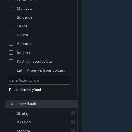
Malayca
Bulgarca
Çekçe
Danca
Almanca
İngilizce
Kastilya İspanyolcası
Latin Amerika İspanyolcası
Dil tercihlerini yönet
Etikete göre daralt
© Valve Corporation. Tüm hakları saklıdır. Tüm ticari
Strateji
markalar, ABD ve diğer ülkelerde ilgili sahiplerinin
mülkiyetindedir.
Gizlilik Politikası
|
Yasal Bilgi
|
Erişilebilirlik
|
Steam Abonelik Sözleşmesi
|
İadeler
|
Aksiyon
Çerezler
Macera