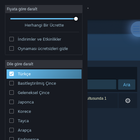
Giriş yap
Fiyata göre daralt
Herhangi Bir Ücrette
Mağaza
İndirimler ve Etkinlikler
Topluluk
Oynaması ücretsizleri gizle
Yayıncı: PixelShorts
Hakkında
Dile göre daralt
Sırala
Uygunluk
Türkçe
Destek
Basitleştirilmiş Çince
Ara
Geleneksel Çince
Dili değiştir
0 sonuç aramanızla eşleşiyor. Tercihleriniz doğrultusunda 1
Japonca
ürün dâhil edilmedi.
Steam mobil uygulamasını yükle
Korece
Tayca
Masaüstü internet sitesini görüntüle
Arapça
Endonezce