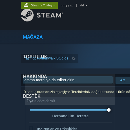
Steam'i Yükleyin
giriş yap
|
dil
MAĞAZA
TOPLULUK
Yayıncı: Patternwalk Studios
HAKKINDA
Ara
0 sonuç aramanızla eşleşiyor. Tercihleriniz doğrultusunda 1 ürün dâ
DESTEK
Fiyata göre daralt
Herhangi Bir Ücrette
İndirimler ve Etkinlikler