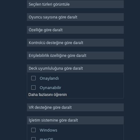
Seçilen türleri görüntüle
Devasa Çok Oyunculu
Bağımsız
Oyuncu sayısına göre daralt
Erken Erişim
Özelliğe göre daralt
Basit Eğlence
Kontrolcü desteğine göre daralt
Simülasyon
Yarış
Erişilebilirlik özelliğine göre daralt
Spor
Deck uyumluluğuna göre daralt
Video Prodüksiyonu
Onaylandı
Fotoğraf Düzenleme
Oynanabilir
Daha fazlasını öğrenin
VR desteğine göre daralt
İşletim sistemine göre daralt
Windows
macOS