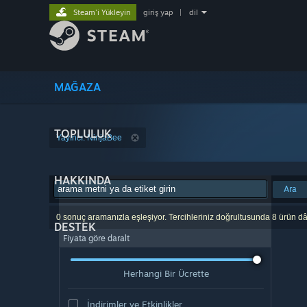
Steam'i Yükleyin
giriş yap
|
dil
MAĞAZA
TOPLULUK
Yayıncı: NinjaBee
HAKKINDA
Ara
0 sonuç aramanızla eşleşiyor. Tercihleriniz doğrultusunda 8 ürün dâ
DESTEK
Fiyata göre daralt
Herhangi Bir Ücrette
İndirimler ve Etkinlikler