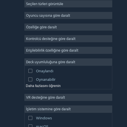
Seçilen türleri görüntüle
Devasa Çok Oyunculu
Bağımsız
Oyuncu sayısına göre daralt
Erken Erişim
Özelliğe göre daralt
Basit Eğlence
Kontrolcü desteğine göre daralt
Simülasyon
Yarış
Erişilebilirlik özelliğine göre daralt
Spor
Deck uyumluluğuna göre daralt
Video Prodüksiyonu
Onaylandı
Fotoğraf Düzenleme
Oynanabilir
Daha fazlasını öğrenin
VR desteğine göre daralt
İşletim sistemine göre daralt
Windows
macOS