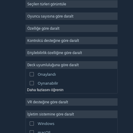
Seçilen türleri görüntüle
Devasa Çok Oyunculu
Bağımsız
Oyuncu sayısına göre daralt
Erken Erişim
Özelliğe göre daralt
Basit Eğlence
Kontrolcü desteğine göre daralt
Simülasyon
Yarış
Erişilebilirlik özelliğine göre daralt
Spor
Deck uyumluluğuna göre daralt
Video Prodüksiyonu
Onaylandı
Fotoğraf Düzenleme
Oynanabilir
Daha fazlasını öğrenin
VR desteğine göre daralt
İşletim sistemine göre daralt
Windows
macOS