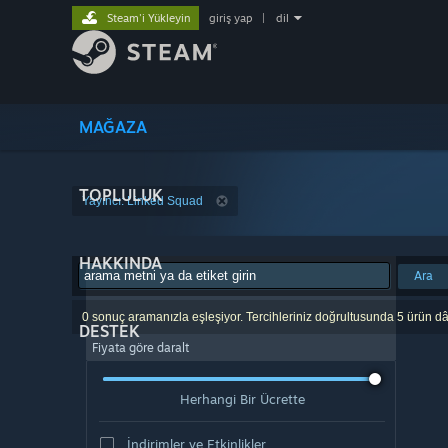
Steam'i Yükleyin
giriş yap
|
dil
MAĞAZA
TOPLULUK
Yayıncı: Linked Squad
HAKKINDA
Ara
0 sonuç aramanızla eşleşiyor. Tercihleriniz doğrultusunda 5 ürün dâ
DESTEK
Fiyata göre daralt
Herhangi Bir Ücrette
İndirimler ve Etkinlikler