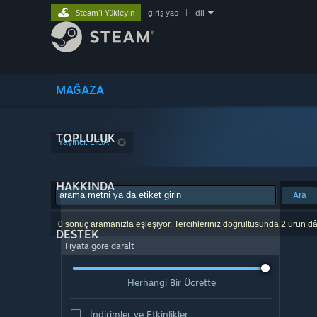
Steam'i Yükleyin
giriş yap
|
dil
MAĞAZA
TOPLULUK
Yayıncı: LIGA
HAKKINDA
Ara
0 sonuç aramanızla eşleşiyor. Tercihleriniz doğrultusunda 2 ürün dâ
DESTEK
Fiyata göre daralt
Herhangi Bir Ücrette
İndirimler ve Etkinlikler