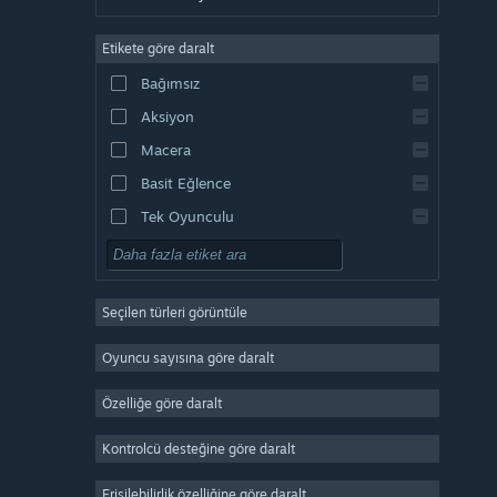
Almanca
Etikete göre daralt
İngilizce
Bağımsız
Kastilya İspanyolcası
Aksiyon
Latin Amerika İspanyolcası
Macera
Basit Eğlence
Tek Oyunculu
Simülasyon
RYO
Seçilen türleri görüntüle
Strateji
2D
Oyuncu sayısına göre daralt
Erken Erişim
Özelliğe göre daralt
3D
Kontrolcü desteğine göre daralt
Oynaması Ücretsiz
Atmosferik
Erişilebilirlik özelliğine göre daralt