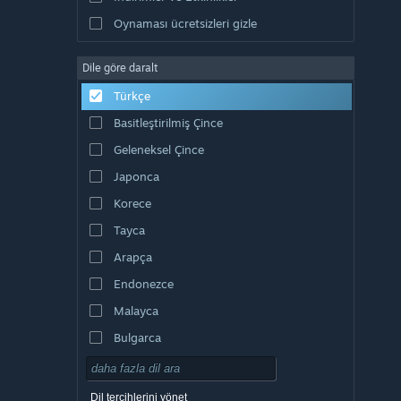
Oynaması ücretsizleri gizle
Dile göre daralt
Türkçe
Basitleştirilmiş Çince
Geleneksel Çince
Japonca
Korece
Tayca
Arapça
Endonezce
Malayca
Bulgarca
Çekçe
Danca
Dil tercihlerini yönet