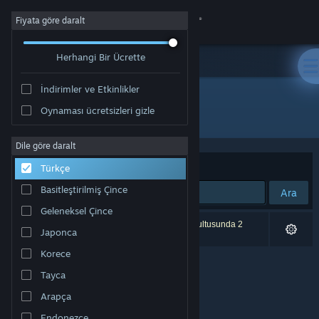
Giriş yap
Fiyata göre daralt
Herhangi Bir Ücrette
Mağaza
İndirimler ve Etkinlikler
Topluluk
Oynaması ücretsizleri gizle
Yayıncı: Ignacio Medina
Hakkında
Dile göre daralt
Sırala
Uygunluk
Türkçe
Destek
Basitleştirilmiş Çince
Ara
Geleneksel Çince
Dili değiştir
0 sonuç aramanızla eşleşiyor. Tercihleriniz doğrultusunda 2
Japonca
ürün dâhil edilmedi.
Steam mobil uygulamasını yükle
Korece
Tayca
Masaüstü internet sitesini görüntüle
Arapça
Endonezce