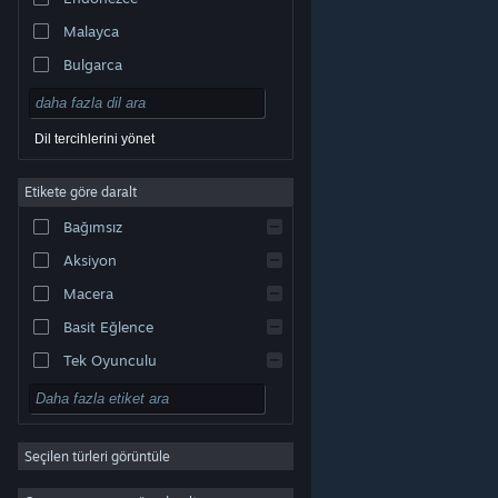
Malayca
Bulgarca
Çekçe
Danca
Dil tercihlerini yönet
Almanca
Etikete göre daralt
İngilizce
Bağımsız
Kastilya İspanyolcası
Aksiyon
Latin Amerika İspanyolcası
Macera
Basit Eğlence
Tek Oyunculu
Simülasyon
© Valve Corporation. Tüm hakları saklıdır. Tüm ticari
RYO
markalar, ABD ve diğer ülkelerde ilgili sahiplerinin
mülkiyetindedir.
Gizlilik Politikası
|
Yasal Bilgi
|
Erişilebilirlik
|
Steam Abonelik Sözleşmesi
|
İadeler
|
Seçilen türleri görüntüle
Strateji
Çerezler
2D