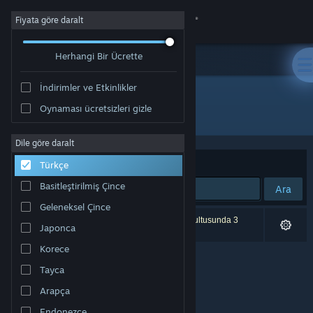
Giriş yap
Fiyata göre daralt
Herhangi Bir Ücrette
Mağaza
İndirimler ve Etkinlikler
Topluluk
Oynaması ücretsizleri gizle
Yayıncı: Happy Snake Games
Hakkında
Dile göre daralt
Sırala
Uygunluk
Türkçe
Destek
Basitleştirilmiş Çince
Ara
Geleneksel Çince
Dili değiştir
0 sonuç aramanızla eşleşiyor. Tercihleriniz doğrultusunda 3
Japonca
ürün dâhil edilmedi.
Steam mobil uygulamasını yükle
Korece
Tayca
Masaüstü internet sitesini görüntüle
Arapça
Endonezce