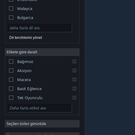
Malayca
Bulgarca
Çekçe
Danca
Dil tercihlerini yönet
Almanca
Etikete göre daralt
İngilizce
Bağımsız
Kastilya İspanyolcası
Aksiyon
Latin Amerika İspanyolcası
Macera
Basit Eğlence
Tek Oyunculu
Simülasyon
© Valve Corporation. Tüm hakları saklıdır. Tüm ticari
RYO
markalar, ABD ve diğer ülkelerde ilgili sahiplerinin
mülkiyetindedir.
Gizlilik Politikası
|
Yasal Bilgi
|
Erişilebilirlik
|
Steam Abonelik Sözleşmesi
|
İadeler
|
Seçilen türleri görüntüle
Strateji
Çerezler
2D