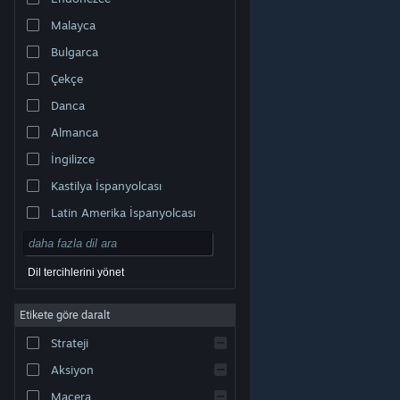
Malayca
Bulgarca
Çekçe
Danca
Almanca
İngilizce
Kastilya İspanyolcası
Latin Amerika İspanyolcası
Dil tercihlerini yönet
Etikete göre daralt
© Valve Corporation. Tüm hakları saklıdır. Tüm ticari
Strateji
markalar, ABD ve diğer ülkelerde ilgili sahiplerinin
mülkiyetindedir.
Gizlilik Politikası
|
Yasal Bilgi
|
Erişilebilirlik
|
Steam Abonelik Sözleşmesi
|
İadeler
|
Aksiyon
Çerezler
Macera