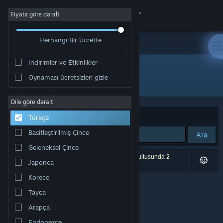
Giriş yap
Fiyata göre daralt
Herhangi Bir Ücrette
Mağaza
İndirimler ve Etkinlikler
Topluluk
Oynaması ücretsizleri gizle
Yayıncı: DesktopPaints LLC
Hakkında
Dile göre daralt
Sırala
Uygunluk
Türkçe
Destek
Basitleştirilmiş Çince
Ara
Geleneksel Çince
Dili değiştir
0 sonuç aramanızla eşleşiyor. Tercihleriniz doğrultusunda 2
Japonca
ürün dâhil edilmedi.
Steam mobil uygulamasını yükle
Korece
Tayca
Masaüstü internet sitesini görüntüle
Arapça
Endonezce