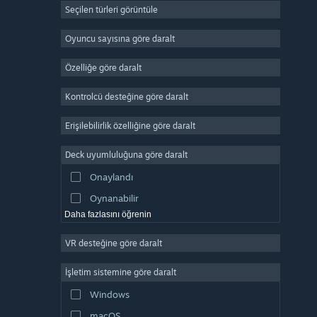
Seçilen türleri görüntüle
Devasa Çok Oyunculu
Bağımsız
Oyuncu sayısına göre daralt
Erken Erişim
Özelliğe göre daralt
Basit Eğlence
Kontrolcü desteğine göre daralt
Simülasyon
Yarış
Erişilebilirlik özelliğine göre daralt
Spor
Deck uyumluluğuna göre daralt
Video Prodüksiyonu
Onaylandı
Fotoğraf Düzenleme
Oynanabilir
Daha fazlasını öğrenin
VR desteğine göre daralt
İşletim sistemine göre daralt
Windows
macOS