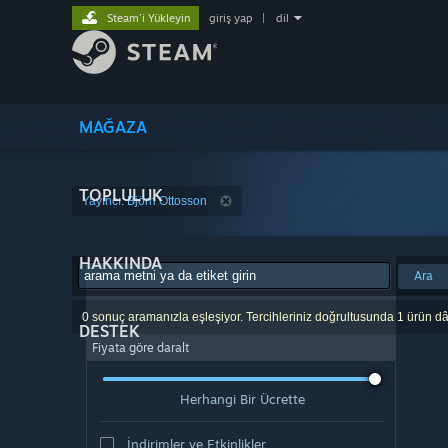
Steam'i Yükleyin
giriş yap
|
dil
MAĞAZA
TOPLULUK
Yayıncı: Björn Ottosson
HAKKINDA
Ara
0 sonuç aramanızla eşleşiyor. Tercihleriniz doğrultusunda 1 ürün dâ
DESTEK
Fiyata göre daralt
Herhangi Bir Ücrette
İndirimler ve Etkinlikler