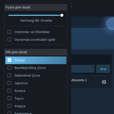
Giriş yap
Fiyata göre daralt
Herhangi Bir Ücrette
Mağaza
İndirimler ve Etkinlikler
Topluluk
Oynaması ücretsizleri gizle
Yayıncı: Atreyu Games Pty. Ltd.
Hakkında
Dile göre daralt
Sırala
Uygunluk
Türkçe
Destek
Basitleştirilmiş Çince
Ara
Geleneksel Çince
Dili değiştir
0 sonuç aramanızla eşleşiyor. Tercihleriniz doğrultusunda 1
Japonca
ürün dâhil edilmedi.
Steam mobil uygulamasını yükle
Korece
Tayca
Masaüstü internet sitesini görüntüle
Arapça
Endonezce