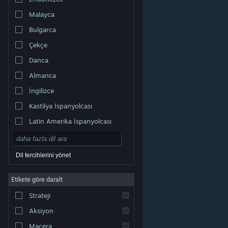
Malayca
Bulgarca
Çekçe
Danca
Almanca
İngilizce
Kastilya İspanyolcası
Latin Amerika İspanyolcası
Dil tercihlerini yönet
Etikete göre daralt
© Valve Corporation. Tüm hakları saklıdır. Tüm ticari
Strateji
markalar, ABD ve diğer ülkelerde ilgili sahiplerinin
mülkiyetindedir.
Gizlilik Politikası
|
Yasal Bilgi
|
Erişilebilirlik
|
Steam Abonelik Sözleşmesi
|
İadeler
|
Aksiyon
Çerezler
Macera