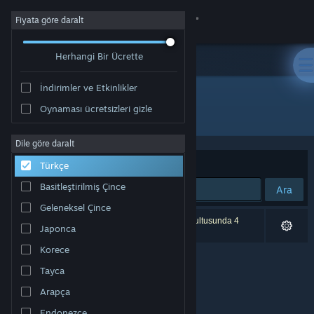
Giriş yap
Fiyata göre daralt
Herhangi Bir Ücrette
Mağaza
İndirimler ve Etkinlikler
Topluluk
Oynaması ücretsizleri gizle
Yayıncı: Alex Ilitchev
Hakkında
Dile göre daralt
Sırala
Uygunluk
Türkçe
Destek
Basitleştirilmiş Çince
Ara
Geleneksel Çince
Dili değiştir
0 sonuç aramanızla eşleşiyor. Tercihleriniz doğrultusunda 4
Japonca
ürün dâhil edilmedi.
Steam mobil uygulamasını yükle
Korece
Tayca
Masaüstü internet sitesini görüntüle
Arapça
Endonezce