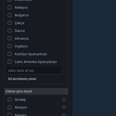
Malayca
Bulgarca
Çekçe
Danca
Almanca
İngilizce
Kastilya İspanyolcası
Latin Amerika İspanyolcası
Dil tercihlerini yönet
Etikete göre daralt
© Valve Corporation. Tüm hakları saklıdır. Tüm ticari
Strateji
markalar, ABD ve diğer ülkelerde ilgili sahiplerinin
mülkiyetindedir.
Gizlilik Politikası
|
Yasal Bilgi
|
Erişilebilirlik
|
Steam Abonelik Sözleşmesi
|
İadeler
|
Aksiyon
Çerezler
Macera