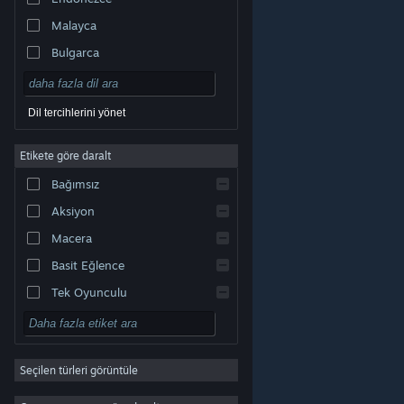
Malayca
Bulgarca
Çekçe
Danca
Dil tercihlerini yönet
Almanca
Etikete göre daralt
İngilizce
Bağımsız
Kastilya İspanyolcası
Aksiyon
Latin Amerika İspanyolcası
Macera
Basit Eğlence
Tek Oyunculu
Simülasyon
© Valve Corporation. Tüm hakları saklıdır. Tüm ticari
RYO
markalar, ABD ve diğer ülkelerde ilgili sahiplerinin
mülkiyetindedir.
Gizlilik Politikası
|
Yasal Bilgi
|
Erişilebilirlik
|
Steam Abonelik Sözleşmesi
|
İadeler
|
Seçilen türleri görüntüle
Strateji
Çerezler
2D