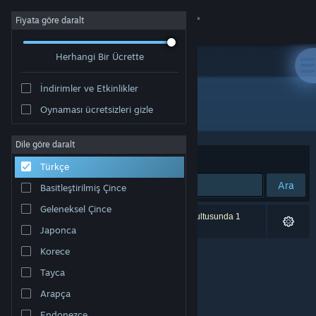
Giriş yap
Fiyata göre daralt
Herhangi Bir Ücrette
Mağaza
İndirimler ve Etkinlikler
Topluluk
Tüm Ürünler
Oynaması ücretsizleri gizle
Hakkında
Dile göre daralt
Sırala
Uygunluk
Türkçe
Destek
Ara
Basitleştirilmiş Çince
Geleneksel Çince
Dili değiştir
0 sonuç aramanızla eşleşiyor. Tercihleriniz doğrultusunda 1
ürün dâhil edilmedi.
Japonca
Steam mobil uygulamasını yükle
Korece
Tayca
Masaüstü internet sitesini görüntüle
Arapça
Endonezce