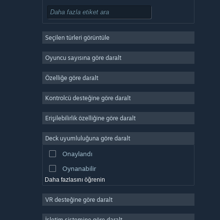
Oynaması Ücretsiz
RYO
Seçilen türleri görüntüle
Devasa Çok Oyunculu
Bağımsız
Oyuncu sayısına göre daralt
Erken Erişim
Özelliğe göre daralt
Basit Eğlence
Kontrolcü desteğine göre daralt
Simülasyon
Yarış
Erişilebilirlik özelliğine göre daralt
Spor
Deck uyumluluğuna göre daralt
Video Prodüksiyonu
Onaylandı
Fotoğraf Düzenleme
Oynanabilir
Daha fazlasını öğrenin
VR desteğine göre daralt
İşletim sistemine göre daralt