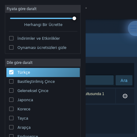
Giriş yap
Fiyata göre daralt
Herhangi Bir Ücrette
Mağaza
İndirimler ve Etkinlikler
Topluluk
Tüm Ürünler
Oynaması ücretsizleri gizle
Hakkında
Dile göre daralt
Sırala
Uygunluk
Türkçe
Destek
Ara
Basitleştirilmiş Çince
Geleneksel Çince
Dili değiştir
2 sonuç aramanızla eşleşiyor. Tercihleriniz doğrultusunda 1
ürün dâhil edilmedi.
Japonca
Steam mobil uygulamasını yükle
Korece
The CUBE
Tayca
Masaüstü internet sitesini görüntüle
Atomic Heart 2
Arapça
Endonezce