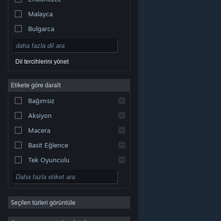
Malayca
Bulgarca
Çekçe
Danca
Dil tercihlerini yönet
Almanca
Etikete göre daralt
İngilizce
Bağımsız
Kastilya İspanyolcası
Aksiyon
Latin Amerika İspanyolcası
Macera
Basit Eğlence
Tek Oyunculu
Simülasyon
© Valve Corporation. Tüm hakları saklıdır. Tüm ticari
RYO
markalar, ABD ve diğer ülkelerde ilgili sahiplerinin
mülkiyetindedir.
Gizlilik Politikası
|
Yasal Bilgi
|
Erişilebilirlik
|
Steam Abonelik Sözleşmesi
|
İadeler
|
Seçilen türleri görüntüle
Strateji
Çerezler
2D