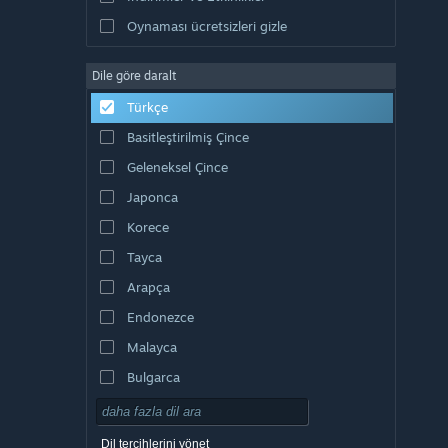
Oynaması ücretsizleri gizle
Dile göre daralt
Türkçe
Basitleştirilmiş Çince
Geleneksel Çince
Japonca
Korece
Tayca
Arapça
Endonezce
Malayca
Bulgarca
Çekçe
Danca
Dil tercihlerini yönet