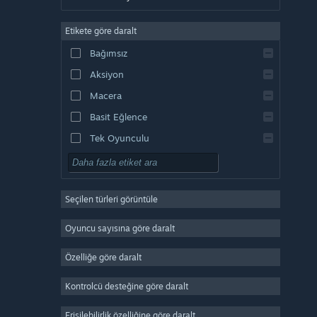
Almanca
Etikete göre daralt
İngilizce
Bağımsız
Kastilya İspanyolcası
Aksiyon
Latin Amerika İspanyolcası
Macera
Basit Eğlence
Tek Oyunculu
Simülasyon
RYO
Seçilen türleri görüntüle
Strateji
2D
Oyuncu sayısına göre daralt
Erken Erişim
Özelliğe göre daralt
3D
Kontrolcü desteğine göre daralt
Oynaması Ücretsiz
Atmosferik
Erişilebilirlik özelliğine göre daralt