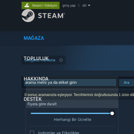
Steam'i Yükleyin
giriş yap
|
dil
MAĞAZA
TOPLULUK
Geliştirici: minituna
HAKKINDA
Ara
0 sonuç aramanızla eşleşiyor. Tercihleriniz doğrultusunda 1 ürün dâ
DESTEK
Fiyata göre daralt
Herhangi Bir Ücrette
İndirimler ve Etkinlikler