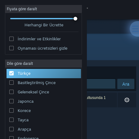
Giriş yap
Fiyata göre daralt
Herhangi Bir Ücrette
Mağaza
İndirimler ve Etkinlikler
Topluluk
Oynaması ücretsizleri gizle
Geliştirici: kivoro
Hakkında
Dile göre daralt
Sırala
Uygunluk
Türkçe
Destek
Basitleştirilmiş Çince
Ara
Geleneksel Çince
Dili değiştir
0 sonuç aramanızla eşleşiyor. Tercihleriniz doğrultusunda 1
Japonca
ürün dâhil edilmedi.
Steam mobil uygulamasını yükle
Korece
Tayca
Masaüstü internet sitesini görüntüle
Arapça
Endonezce