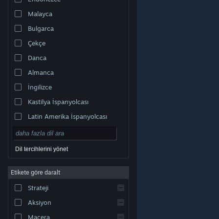
Malayca
Bulgarca
Çekçe
Danca
Almanca
İngilizce
Kastilya İspanyolcası
Latin Amerika İspanyolcası
Dil tercihlerini yönet
Etikete göre daralt
© Valve Corporation. Tüm hakları saklıdır. Tüm ticari
Strateji
markalar, ABD ve diğer ülkelerde ilgili sahiplerinin
mülkiyetindedir.
Gizlilik Politikası
|
Yasal Bilgi
|
Erişilebilirlik
|
Steam Abonelik Sözleşmesi
|
İadeler
|
Aksiyon
Çerezler
Macera