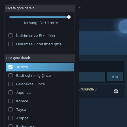
Giriş yap
Fiyata göre daralt
Herhangi Bir Ücrette
Mağaza
İndirimler ve Etkinlikler
Topluluk
Oynaması ücretsizleri gizle
Geliştirici: iRacing
Hakkında
Dile göre daralt
Sırala
Uygunluk
Türkçe
Destek
Basitleştirilmiş Çince
Ara
Geleneksel Çince
Dili değiştir
0 sonuç aramanızla eşleşiyor. Tercihleriniz doğrultusunda 3
Japonca
ürün dâhil edilmedi.
Steam mobil uygulamasını yükle
Korece
Tayca
Masaüstü internet sitesini görüntüle
Arapça
Endonezce