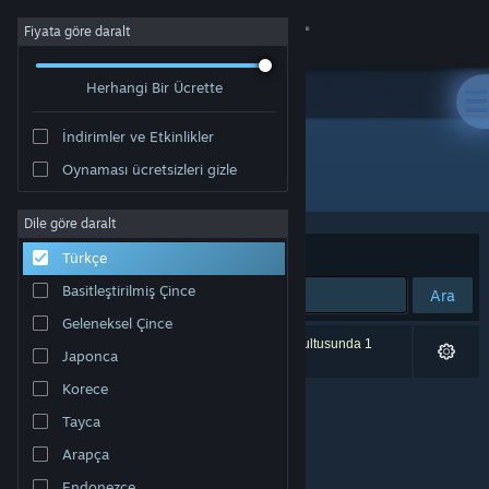
Giriş yap
Fiyata göre daralt
Herhangi Bir Ücrette
Mağaza
İndirimler ve Etkinlikler
Topluluk
Oynaması ücretsizleri gizle
Geliştirici: higopage
Hakkında
Dile göre daralt
Sırala
Uygunluk
Türkçe
Destek
Basitleştirilmiş Çince
Ara
Geleneksel Çince
Dili değiştir
0 sonuç aramanızla eşleşiyor. Tercihleriniz doğrultusunda 1
Japonca
ürün dâhil edilmedi.
Steam mobil uygulamasını yükle
Korece
Tayca
Masaüstü internet sitesini görüntüle
Arapça
Endonezce