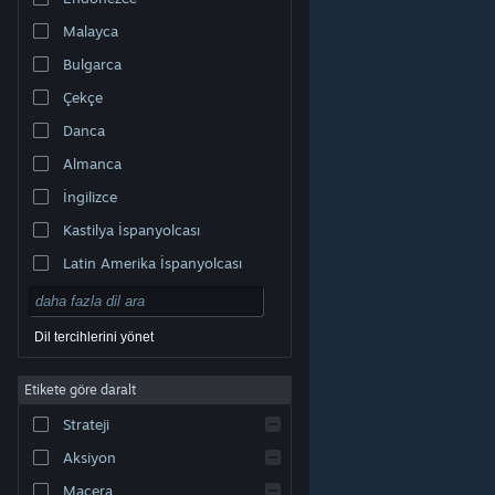
Malayca
Bulgarca
Çekçe
Danca
Almanca
İngilizce
Kastilya İspanyolcası
Latin Amerika İspanyolcası
Dil tercihlerini yönet
Etikete göre daralt
© Valve Corporation. Tüm hakları saklıdır. Tüm ticari
Strateji
markalar, ABD ve diğer ülkelerde ilgili sahiplerinin
mülkiyetindedir.
Gizlilik Politikası
|
Yasal Bilgi
|
Erişilebilirlik
|
Steam Abonelik Sözleşmesi
|
İadeler
|
Aksiyon
Çerezler
Macera