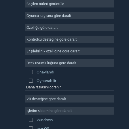
Seçilen türleri görüntüle
Devasa Çok Oyunculu
Bağımsız
Oyuncu sayısına göre daralt
Erken Erişim
Özelliğe göre daralt
Basit Eğlence
Kontrolcü desteğine göre daralt
Simülasyon
Yarış
Erişilebilirlik özelliğine göre daralt
Spor
Deck uyumluluğuna göre daralt
Video Prodüksiyonu
Onaylandı
Fotoğraf Düzenleme
Oynanabilir
Daha fazlasını öğrenin
VR desteğine göre daralt
İşletim sistemine göre daralt
Windows
macOS