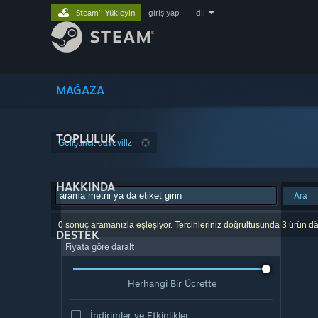
Steam'i Yükleyin
giriş yap
|
dil
MAĞAZA
TOPLULUK
Geliştirici: davevillz
HAKKINDA
Ara
0 sonuç aramanızla eşleşiyor. Tercihleriniz doğrultusunda 3 ürün dâ
DESTEK
Fiyata göre daralt
Herhangi Bir Ücrette
İndirimler ve Etkinlikler