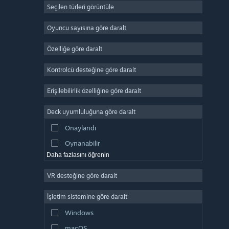
Seçilen türleri görüntüle
Devasa Çok Oyunculu
Bağımsız
Oyuncu sayısına göre daralt
Erken Erişim
Özelliğe göre daralt
Basit Eğlence
Kontrolcü desteğine göre daralt
Simülasyon
Yarış
Erişilebilirlik özelliğine göre daralt
Spor
Deck uyumluluğuna göre daralt
Video Prodüksiyonu
Onaylandı
Fotoğraf Düzenleme
Oynanabilir
Daha fazlasını öğrenin
VR desteğine göre daralt
İşletim sistemine göre daralt
Windows
macOS