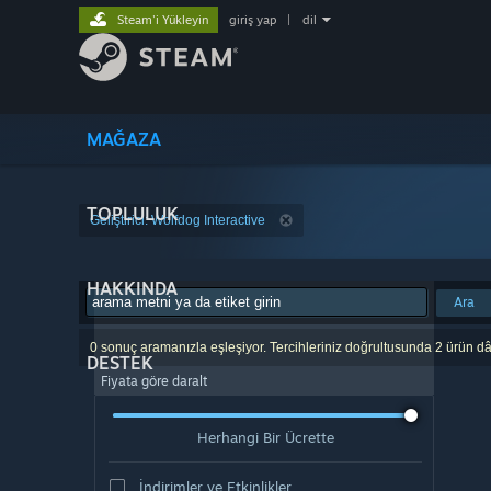
Steam'i Yükleyin
giriş yap
|
dil
MAĞAZA
TOPLULUK
Geliştirici: Wolfdog Interactive
HAKKINDA
Ara
0 sonuç aramanızla eşleşiyor. Tercihleriniz doğrultusunda 2 ürün dâ
DESTEK
Fiyata göre daralt
Herhangi Bir Ücrette
İndirimler ve Etkinlikler