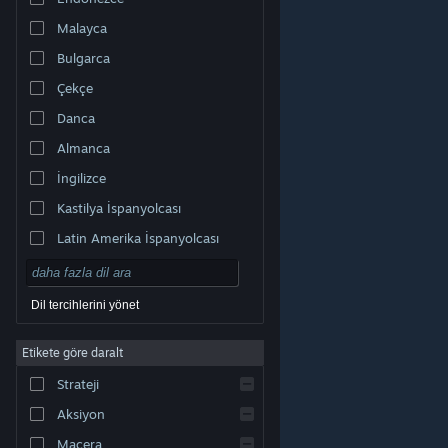
Malayca
Bulgarca
Çekçe
Danca
Almanca
İngilizce
Kastilya İspanyolcası
Latin Amerika İspanyolcası
Dil tercihlerini yönet
Etikete göre daralt
© Valve Corporation. Tüm hakları saklıdır. Tüm ticari
Strateji
markalar, ABD ve diğer ülkelerde ilgili sahiplerinin
mülkiyetindedir.
Gizlilik Politikası
|
Yasal Bilgi
|
Erişilebilirlik
|
Steam Abonelik Sözleşmesi
|
İadeler
|
Aksiyon
Çerezler
Macera