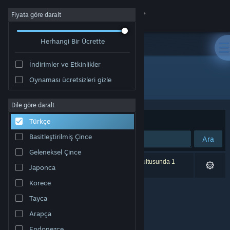
Giriş yap
Fiyata göre daralt
Herhangi Bir Ücrette
Mağaza
İndirimler ve Etkinlikler
Topluluk
Oynaması ücretsizleri gizle
Geliştirici: Winning Streak Games GmbH
Hakkında
Dile göre daralt
Sırala
Uygunluk
Türkçe
Destek
Basitleştirilmiş Çince
Ara
Geleneksel Çince
Dili değiştir
0 sonuç aramanızla eşleşiyor. Tercihleriniz doğrultusunda 1
Japonca
ürün dâhil edilmedi.
Steam mobil uygulamasını yükle
Korece
Tayca
Masaüstü internet sitesini görüntüle
Arapça
Endonezce