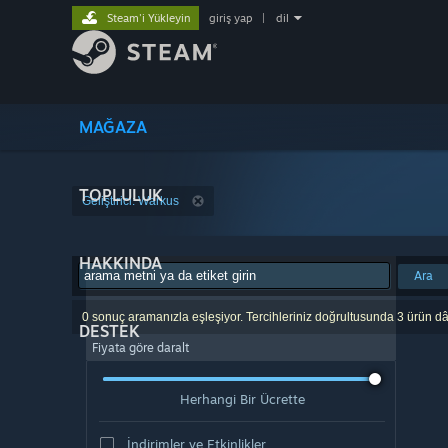
Steam'i Yükleyin
giriş yap
|
dil
MAĞAZA
TOPLULUK
Geliştirici: Warkus
HAKKINDA
Ara
0 sonuç aramanızla eşleşiyor. Tercihleriniz doğrultusunda 3 ürün dâ
DESTEK
Fiyata göre daralt
Herhangi Bir Ücrette
İndirimler ve Etkinlikler