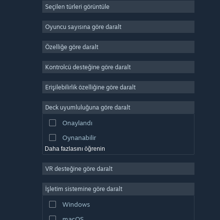
Seçilen türleri görüntüle
Devasa Çok Oyunculu
Bağımsız
Oyuncu sayısına göre daralt
Erken Erişim
Özelliğe göre daralt
Basit Eğlence
Kontrolcü desteğine göre daralt
Simülasyon
Yarış
Erişilebilirlik özelliğine göre daralt
Spor
Deck uyumluluğuna göre daralt
Video Prodüksiyonu
Onaylandı
Fotoğraf Düzenleme
Oynanabilir
Daha fazlasını öğrenin
VR desteğine göre daralt
İşletim sistemine göre daralt
Windows
macOS