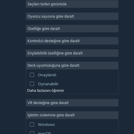
Seçilen türleri görüntüle
Devasa Çok Oyunculu
Bağımsız
Oyuncu sayısına göre daralt
Erken Erişim
Özelliğe göre daralt
Basit Eğlence
Kontrolcü desteğine göre daralt
Simülasyon
Yarış
Erişilebilirlik özelliğine göre daralt
Spor
Deck uyumluluğuna göre daralt
Video Prodüksiyonu
Onaylandı
Fotoğraf Düzenleme
Oynanabilir
Daha fazlasını öğrenin
VR desteğine göre daralt
İşletim sistemine göre daralt
Windows
macOS