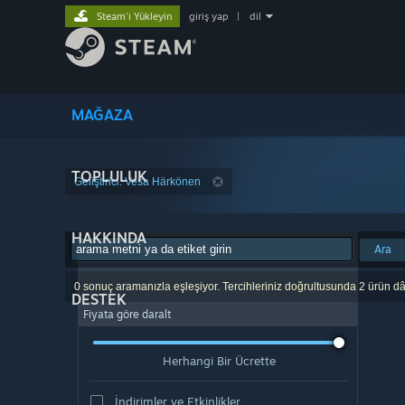
Steam'i Yükleyin
giriş yap
|
dil
MAĞAZA
TOPLULUK
Geliştirici: Vesa Härkönen
HAKKINDA
Ara
0 sonuç aramanızla eşleşiyor. Tercihleriniz doğrultusunda 2 ürün dâ
DESTEK
Fiyata göre daralt
Herhangi Bir Ücrette
İndirimler ve Etkinlikler