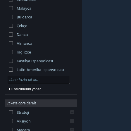
Malayca
Bulgarca
Çekçe
Danca
Almanca
İngilizce
Kastilya İspanyolcası
Latin Amerika İspanyolcası
Dil tercihlerini yönet
Etikete göre daralt
© Valve Corporation. Tüm hakları saklıdır. Tüm ticari
Strateji
markalar, ABD ve diğer ülkelerde ilgili sahiplerinin
mülkiyetindedir.
Gizlilik Politikası
|
Yasal Bilgi
|
Erişilebilirlik
|
Steam Abonelik Sözleşmesi
|
İadeler
|
Aksiyon
Çerezler
Macera