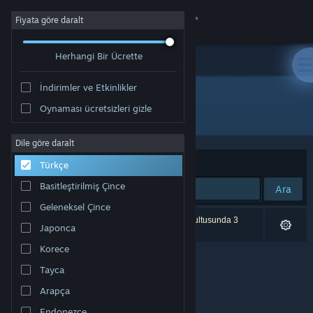
Giriş yap
Fiyata göre daralt
Herhangi Bir Ücrette
Mağaza
İndirimler ve Etkinlikler
Topluluk
Oynaması ücretsizleri gizle
Geliştirici: Unfinished Pixel SL
Hakkında
Dile göre daralt
Sırala
Uygunluk
Türkçe
Destek
Basitleştirilmiş Çince
Ara
Geleneksel Çince
Dili değiştir
0 sonuç aramanızla eşleşiyor. Tercihleriniz doğrultusunda 3
Japonca
ürün dâhil edilmedi.
Steam mobil uygulamasını yükle
Korece
Tayca
Masaüstü internet sitesini görüntüle
Arapça
Endonezce