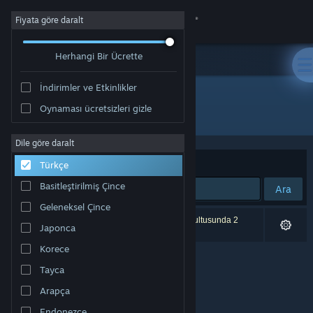
Giriş yap
Fiyata göre daralt
Herhangi Bir Ücrette
Mağaza
İndirimler ve Etkinlikler
Topluluk
Oynaması ücretsizleri gizle
Geliştirici: Unbroken Studios
Hakkında
Dile göre daralt
Sırala
Uygunluk
Türkçe
Destek
Basitleştirilmiş Çince
Ara
Geleneksel Çince
Dili değiştir
0 sonuç aramanızla eşleşiyor. Tercihleriniz doğrultusunda 2
Japonca
ürün dâhil edilmedi.
Steam mobil uygulamasını yükle
Korece
Tayca
Masaüstü internet sitesini görüntüle
Arapça
Endonezce