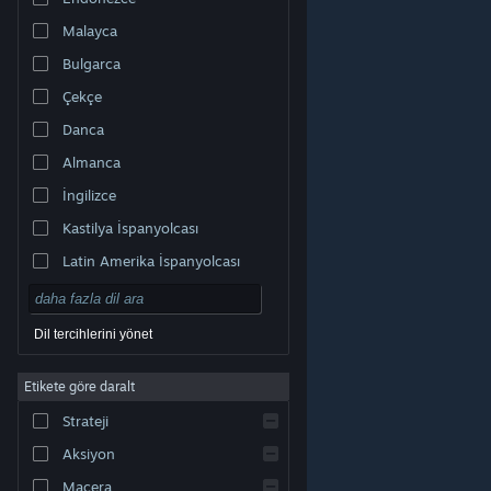
Malayca
Bulgarca
Çekçe
Danca
Almanca
İngilizce
Kastilya İspanyolcası
Latin Amerika İspanyolcası
Dil tercihlerini yönet
Etikete göre daralt
© Valve Corporation. Tüm hakları saklıdır. Tüm ticari
Strateji
markalar, ABD ve diğer ülkelerde ilgili sahiplerinin
mülkiyetindedir.
Gizlilik Politikası
|
Yasal Bilgi
|
Erişilebilirlik
|
Steam Abonelik Sözleşmesi
|
İadeler
|
Aksiyon
Çerezler
Macera