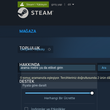
Steam'i Yükleyin
giriş yap
|
dil
MAĞAZA
TOPLULUK
Geliştirici: Toyasky
HAKKINDA
Ara
0 sonuç aramanızla eşleşiyor. Tercihleriniz doğrultusunda 2 ürün dâ
DESTEK
Fiyata göre daralt
Herhangi Bir Ücrette
İndirimler ve Etkinlikler