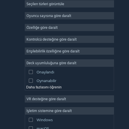
Seçilen türleri görüntüle
Devasa Çok Oyunculu
Bağımsız
Oyuncu sayısına göre daralt
Erken Erişim
Özelliğe göre daralt
Basit Eğlence
Kontrolcü desteğine göre daralt
Simülasyon
Yarış
Erişilebilirlik özelliğine göre daralt
Spor
Deck uyumluluğuna göre daralt
Video Prodüksiyonu
Onaylandı
Fotoğraf Düzenleme
Oynanabilir
Daha fazlasını öğrenin
VR desteğine göre daralt
İşletim sistemine göre daralt
Windows
macOS