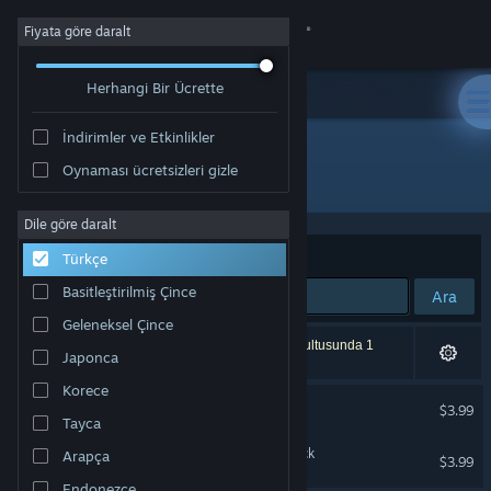
Giriş yap
Fiyata göre daralt
Herhangi Bir Ücrette
Mağaza
İndirimler ve Etkinlikler
Topluluk
Oynaması ücretsizleri gizle
Geliştirici: ToonTRAXX Studios
Hakkında
Dile göre daralt
Sırala
Uygunluk
Türkçe
Destek
Basitleştirilmiş Çince
Ara
Geleneksel Çince
Dili değiştir
2 sonuç aramanızla eşleşiyor. Tercihleriniz doğrultusunda 1
Japonca
ürün dâhil edilmedi.
Steam mobil uygulamasını yükle
Korece
Chicken Shoot Soundtrack
$3.99
Tayca
Masaüstü internet sitesini görüntüle
Chicken Shoot 2 Soundtrack
Arapça
$3.99
Endonezce