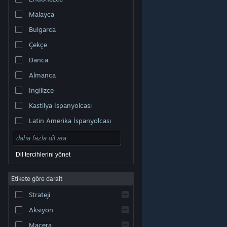
Malayca
Bulgarca
Çekçe
Danca
Almanca
İngilizce
Kastilya İspanyolcası
Latin Amerika İspanyolcası
Dil tercihlerini yönet
Etikete göre daralt
© Valve Corporation. Tüm hakları saklıdır. Tüm ticari
Strateji
markalar, ABD ve diğer ülkelerde ilgili sahiplerinin
mülkiyetindedir.
Gizlilik Politikası
|
Yasal Bilgi
|
Erişilebilirlik
|
Steam Abonelik Sözleşmesi
|
İadeler
|
Aksiyon
Çerezler
Macera