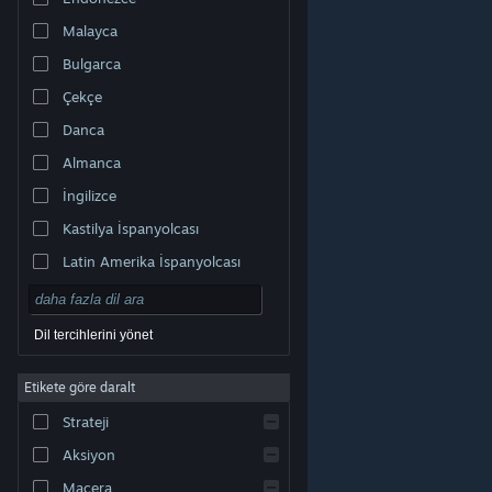
Malayca
Bulgarca
Çekçe
Danca
Almanca
İngilizce
Kastilya İspanyolcası
Latin Amerika İspanyolcası
Dil tercihlerini yönet
Etikete göre daralt
© Valve Corporation. Tüm hakları saklıdır. Tüm ticari
Strateji
markalar, ABD ve diğer ülkelerde ilgili sahiplerinin
mülkiyetindedir.
Gizlilik Politikası
|
Yasal Bilgi
|
Erişilebilirlik
|
Steam Abonelik Sözleşmesi
|
İadeler
|
Aksiyon
Çerezler
Macera