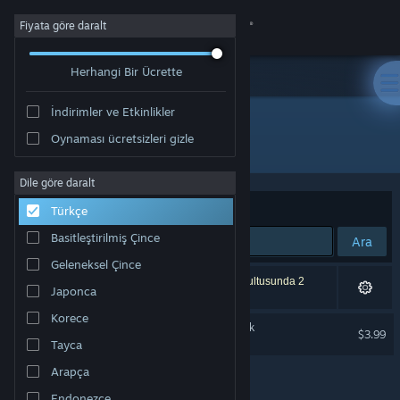
Giriş yap
Fiyata göre daralt
Herhangi Bir Ücrette
Mağaza
İndirimler ve Etkinlikler
Topluluk
Oynaması ücretsizleri gizle
Geliştirici: Today's Games
Hakkında
Dile göre daralt
Sırala
Uygunluk
Türkçe
Destek
Basitleştirilmiş Çince
Ara
Geleneksel Çince
Dili değiştir
1 sonuç aramanızla eşleşiyor. Tercihleriniz doğrultusunda 2
Japonca
ürün dâhil edilmedi.
Steam mobil uygulamasını yükle
Korece
ReSetna Official Soundtrack
$3.99
Tayca
Masaüstü internet sitesini görüntüle
Arapça
Endonezce