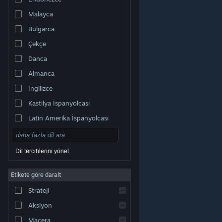
Malayca
Bulgarca
Çekçe
Danca
Almanca
İngilizce
Kastilya İspanyolcası
Latin Amerika İspanyolcası
Dil tercihlerini yönet
Etikete göre daralt
© Valve Corporation. Tüm hakları saklıdır. Tüm ticari
Strateji
markalar, ABD ve diğer ülkelerde ilgili sahiplerinin
mülkiyetindedir.
Gizlilik Politikası
|
Yasal Bilgi
|
Erişilebilirlik
|
Steam Abonelik Sözleşmesi
|
İadeler
|
Aksiyon
Çerezler
Macera