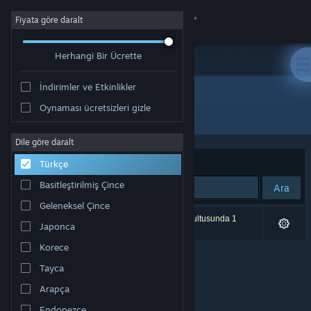
Giriş yap
Fiyata göre daralt
Herhangi Bir Ücrette
Mağaza
İndirimler ve Etkinlikler
Topluluk
Oynaması ücretsizleri gizle
Geliştirici: Team Zimno
Hakkında
Dile göre daralt
Sırala
Uygunluk
Türkçe
Destek
Basitleştirilmiş Çince
Ara
Geleneksel Çince
Dili değiştir
0 sonuç aramanızla eşleşiyor. Tercihleriniz doğrultusunda 1
Japonca
ürün dâhil edilmedi.
Steam mobil uygulamasını yükle
Korece
Tayca
Masaüstü internet sitesini görüntüle
Arapça
Endonezce