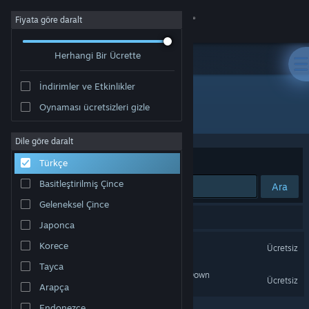
Giriş yap
Fiyata göre daralt
Herhangi Bir Ücrette
Mağaza
İndirimler ve Etkinlikler
Topluluk
Oynaması ücretsizleri gizle
Geliştirici: Team Jade
Hakkında
Dile göre daralt
Sırala
Uygunluk
Türkçe
Destek
Basitleştirilmiş Çince
Ara
Geleneksel Çince
Dili değiştir
2 sonuç aramanızla eşleşiyor.
Japonca
Steam mobil uygulamasını yükle
Delta Force
Korece
Ücretsiz
Tayca
Masaüstü internet sitesini görüntüle
Delta Force - Black Hawk Down
Ücretsiz
Arapça
Endonezce