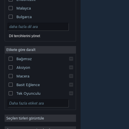
Malayca
Bulgarca
Çekçe
Danca
Dil tercihlerini yönet
Almanca
Etikete göre daralt
İngilizce
Bağımsız
Kastilya İspanyolcası
Aksiyon
Latin Amerika İspanyolcası
Macera
Basit Eğlence
Tek Oyunculu
Simülasyon
© Valve Corporation. Tüm hakları saklıdır. Tüm ticari
RYO
markalar, ABD ve diğer ülkelerde ilgili sahiplerinin
mülkiyetindedir.
Gizlilik Politikası
|
Yasal Bilgi
|
Erişilebilirlik
|
Steam Abonelik Sözleşmesi
|
İadeler
|
Seçilen türleri görüntüle
Strateji
Çerezler
2D