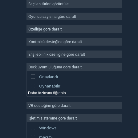
Seçilen türleri görüntüle
Devasa Çok Oyunculu
Bağımsız
Oyuncu sayısına göre daralt
Erken Erişim
Özelliğe göre daralt
Basit Eğlence
Kontrolcü desteğine göre daralt
Simülasyon
Yarış
Erişilebilirlik özelliğine göre daralt
Spor
Deck uyumluluğuna göre daralt
Video Prodüksiyonu
Onaylandı
Fotoğraf Düzenleme
Oynanabilir
Daha fazlasını öğrenin
VR desteğine göre daralt
İşletim sistemine göre daralt
Windows
macOS