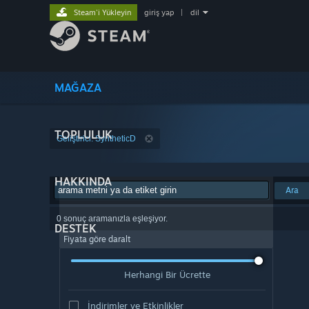
Steam'i Yükleyin
giriş yap
|
dil
MAĞAZA
TOPLULUK
Geliştirici: SyntheticD
HAKKINDA
Ara
0 sonuç aramanızla eşleşiyor.
DESTEK
Fiyata göre daralt
Herhangi Bir Ücrette
İndirimler ve Etkinlikler