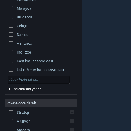
Malayca
Bulgarca
Çekçe
Danca
Almanca
İngilizce
Kastilya İspanyolcası
Latin Amerika İspanyolcası
Dil tercihlerini yönet
Etikete göre daralt
© Valve Corporation. Tüm hakları saklıdır. Tüm ticari
Strateji
markalar, ABD ve diğer ülkelerde ilgili sahiplerinin
mülkiyetindedir.
Gizlilik Politikası
|
Yasal Bilgi
|
Erişilebilirlik
|
Steam Abonelik Sözleşmesi
|
İadeler
|
Aksiyon
Çerezler
Macera