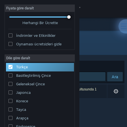
Giriş yap
Fiyata göre daralt
Herhangi Bir Ücrette
Mağaza
İndirimler ve Etkinlikler
Topluluk
Oynaması ücretsizleri gizle
Geliştirici: Sword N' Wands
Hakkında
Dile göre daralt
Sırala
Uygunluk
Türkçe
Destek
Basitleştirilmiş Çince
Ara
Geleneksel Çince
Dili değiştir
0 sonuç aramanızla eşleşiyor. Tercihleriniz doğrultusunda 1
Japonca
ürün dâhil edilmedi.
Steam mobil uygulamasını yükle
Korece
Tayca
Masaüstü internet sitesini görüntüle
Arapça
Endonezce