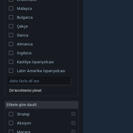
Malayca
Bulgarca
Çekçe
Danca
Almanca
İngilizce
Kastilya İspanyolcası
Latin Amerika İspanyolcası
Dil tercihlerini yönet
Etikete göre daralt
© Valve Corporation. Tüm hakları saklıdır. Tüm ticari
Strateji
markalar, ABD ve diğer ülkelerde ilgili sahiplerinin
mülkiyetindedir.
Gizlilik Politikası
|
Yasal Bilgi
|
Erişilebilirlik
|
Steam Abonelik Sözleşmesi
|
İadeler
|
Aksiyon
Çerezler
Macera