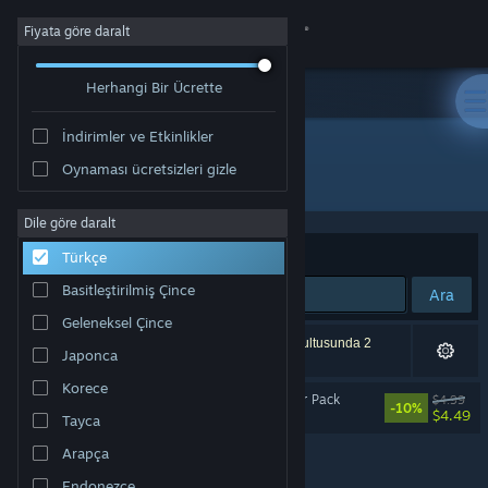
Giriş yap
Fiyata göre daralt
Herhangi Bir Ücrette
Mağaza
İndirimler ve Etkinlikler
Topluluk
Oynaması ücretsizleri gizle
Geliştirici: Snake Tower Games
Hakkında
Dile göre daralt
Sırala
Uygunluk
Türkçe
Destek
Basitleştirilmiş Çince
Ara
Geleneksel Çince
Dili değiştir
1 sonuç aramanızla eşleşiyor. Tercihleriniz doğrultusunda 2
Japonca
ürün dâhil edilmedi.
Steam mobil uygulamasını yükle
Korece
Moonsigil Atlas - Supporter Pack
$4.99
-10%
$4.49
Tayca
Masaüstü internet sitesini görüntüle
Arapça
Endonezce