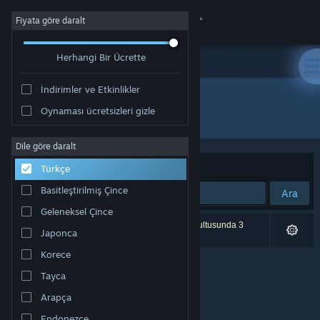
Giriş yap
Fiyata göre daralt
Herhangi Bir Ücrette
Mağaza
İndirimler ve Etkinlikler
Topluluk
Oynaması ücretsizleri gizle
Geliştirici: Sea of Ghosts
Hakkında
Dile göre daralt
Sırala
Uygunluk
Türkçe
Destek
Basitleştirilmiş Çince
Ara
Geleneksel Çince
Dili değiştir
0 sonuç aramanızla eşleşiyor. Tercihleriniz doğrultusunda 3
Japonca
ürün dâhil edilmedi.
Steam mobil uygulamasını yükle
Korece
Tayca
Masaüstü internet sitesini görüntüle
Arapça
Endonezce