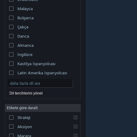
Malayca
Bulgarca
Çekçe
Danca
Almanca
İngilizce
Kastilya İspanyolcası
Latin Amerika İspanyolcası
Dil tercihlerini yönet
Etikete göre daralt
© Valve Corporation. Tüm hakları saklıdır. Tüm ticari
Strateji
markalar, ABD ve diğer ülkelerde ilgili sahiplerinin
mülkiyetindedir.
Gizlilik Politikası
|
Yasal Bilgi
|
Erişilebilirlik
|
Steam Abonelik Sözleşmesi
|
İadeler
|
Aksiyon
Çerezler
Macera