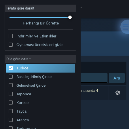
Giriş yap
Fiyata göre daralt
Herhangi Bir Ücrette
Mağaza
İndirimler ve Etkinlikler
Topluluk
Oynaması ücretsizleri gizle
Geliştirici: Reb_Orn
Hakkında
Dile göre daralt
Sırala
Uygunluk
Türkçe
Destek
Basitleştirilmiş Çince
Ara
Geleneksel Çince
Dili değiştir
0 sonuç aramanızla eşleşiyor. Tercihleriniz doğrultusunda 4
Japonca
ürün dâhil edilmedi.
Steam mobil uygulamasını yükle
Korece
Tayca
Masaüstü internet sitesini görüntüle
Arapça
Endonezce