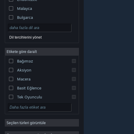
Malayca
Bulgarca
Çekçe
Danca
Dil tercihlerini yönet
Almanca
Etikete göre daralt
İngilizce
Bağımsız
Kastilya İspanyolcası
Aksiyon
Latin Amerika İspanyolcası
Macera
Basit Eğlence
Tek Oyunculu
Simülasyon
© Valve Corporation. Tüm hakları saklıdır. Tüm ticari
RYO
markalar, ABD ve diğer ülkelerde ilgili sahiplerinin
mülkiyetindedir.
Gizlilik Politikası
|
Yasal Bilgi
|
Erişilebilirlik
|
Steam Abonelik Sözleşmesi
|
İadeler
|
Seçilen türleri görüntüle
Strateji
Çerezler
2D