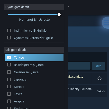
Giriş yap
Fiyata göre daralt
Herhangi Bir Ücrette
Mağaza
İndirimler ve Etkinlikler
Topluluk
Oynaması ücretsizleri gizle
Geliştirici: Purple猫 Studio
Hakkında
Dile göre daralt
Sırala
Uygunluk
Türkçe
Destek
Basitleştirilmiş Çince
Ara
Geleneksel Çince
Dili değiştir
1 sonuç aramanızla eşleşiyor. Tercihleriniz doğrultusunda 1
Japonca
ürün dâhil edilmedi.
Steam mobil uygulamasını yükle
Korece
东方梦无境 ～ Dreamland of Infinity Soundtrack
$4.99
Tayca
Masaüstü internet sitesini görüntüle
Arapça
Endonezce