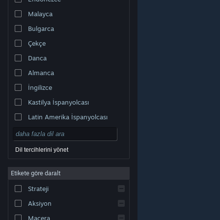
Malayca
Bulgarca
Çekçe
Danca
Almanca
İngilizce
Kastilya İspanyolcası
Latin Amerika İspanyolcası
Dil tercihlerini yönet
Etikete göre daralt
© Valve Corporation. Tüm hakları saklıdır. Tüm ticari
Strateji
markalar, ABD ve diğer ülkelerde ilgili sahiplerinin
mülkiyetindedir.
Gizlilik Politikası
|
Yasal Bilgi
|
Erişilebilirlik
|
Steam Abonelik Sözleşmesi
|
İadeler
|
Aksiyon
Çerezler
Macera